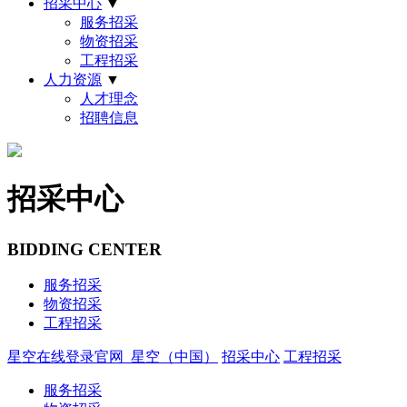
招采中心
▼
服务招采
物资招采
工程招采
人力资源
▼
人才理念
招聘信息
招采中心
BIDDING CENTER
服务招采
物资招采
工程招采
星空在线登录官网_星空（中国）
招采中心
工程招采
服务招采