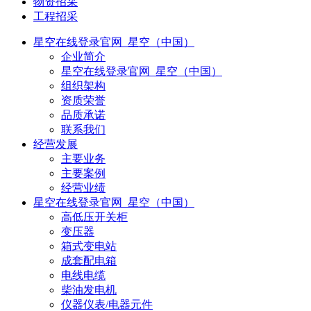
物资招采
工程招采
星空在线登录官网_星空（中国）
企业简介
星空在线登录官网_星空（中国）
组织架构
资质荣誉
品质承诺
联系我们
经营发展
主要业务
主要案例
经营业绩
星空在线登录官网_星空（中国）
高低压开关柜
变压器
箱式变电站
成套配电箱
电线电缆
柴油发电机
仪器仪表/电器元件