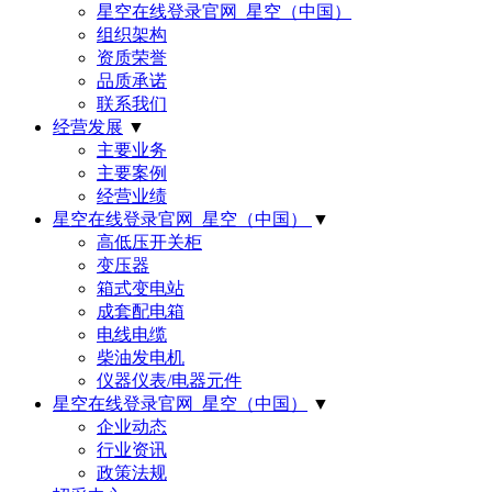
星空在线登录官网_星空（中国）
组织架构
资质荣誉
品质承诺
联系我们
经营发展
▼
主要业务
主要案例
经营业绩
星空在线登录官网_星空（中国）
▼
高低压开关柜
变压器
箱式变电站
成套配电箱
电线电缆
柴油发电机
仪器仪表/电器元件
星空在线登录官网_星空（中国）
▼
企业动态
行业资讯
政策法规