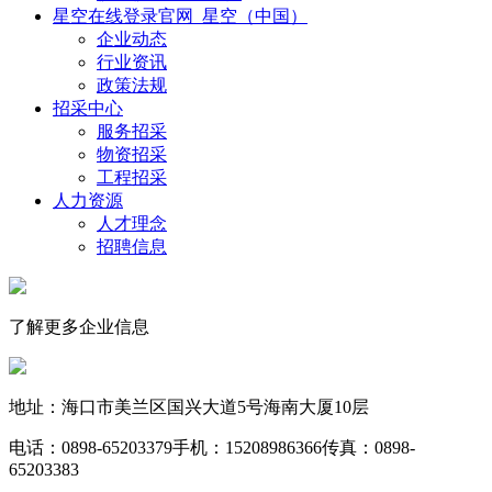
星空在线登录官网_星空（中国）
企业动态
行业资讯
政策法规
招采中心
服务招采
物资招采
工程招采
人力资源
人才理念
招聘信息
了解更多企业信息
地址：海口市美兰区国兴大道5号海南大厦10层
电话：0898-65203379
手机：15208986366
传真：0898-
65203383