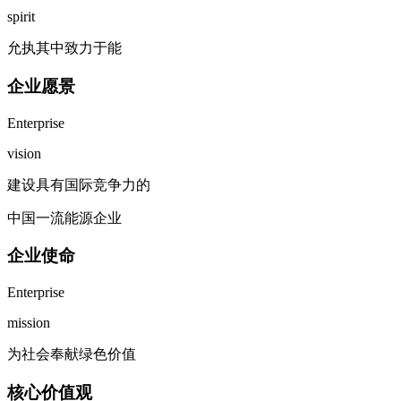
spirit
允执其中
致力于能
企业愿景
Enterprise
vision
建设具有国际竞争力的
中国一流能源企业
企业使命
Enterprise
mission
为社会奉献绿色价值
核心价值观