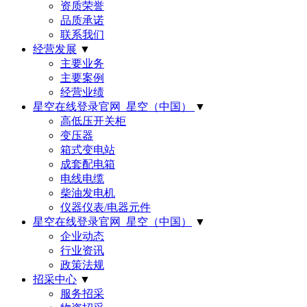
资质荣誉
品质承诺
联系我们
经营发展
▼
主要业务
主要案例
经营业绩
星空在线登录官网_星空（中国）
▼
高低压开关柜
变压器
箱式变电站
成套配电箱
电线电缆
柴油发电机
仪器仪表/电器元件
星空在线登录官网_星空（中国）
▼
企业动态
行业资讯
政策法规
招采中心
▼
服务招采