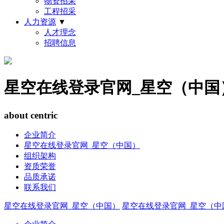
物资招采
工程招采
人力资源
▼
人才理念
招聘信息
星空在线登录官网_星空（中国
about centric
企业简介
星空在线登录官网_星空（中国）
组织架构
资质荣誉
品质承诺
联系我们
星空在线登录官网_星空（中国）
星空在线登录官网_星空（中