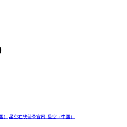
）
国）
星空在线登录官网_星空（中国）