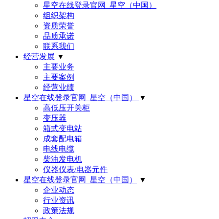
星空在线登录官网_星空（中国）
组织架构
资质荣誉
品质承诺
联系我们
经营发展
▼
主要业务
主要案例
经营业绩
星空在线登录官网_星空（中国）
▼
高低压开关柜
变压器
箱式变电站
成套配电箱
电线电缆
柴油发电机
仪器仪表/电器元件
星空在线登录官网_星空（中国）
▼
企业动态
行业资讯
政策法规