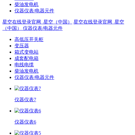
柴油发电机
仪器仪表/电器元件
星空在线登录官网_星空（中国）
星空在线登录官网_星空
（中国）
仪器仪表/电器元件
高低压开关柜
变压器
箱式变电站
成套配电箱
电线电缆
柴油发电机
仪器仪表/电器元件
仪器仪表7
仪器仪表6