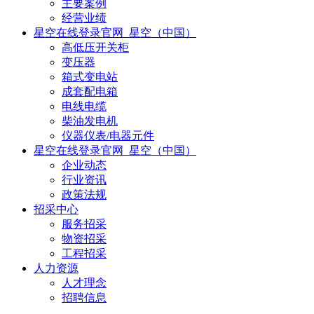
主要案例
经营业绩
星空在线登录官网_星空（中国）
高低压开关柜
变压器
箱式变电站
成套配电箱
电线电缆
柴油发电机
仪器仪表/电器元件
星空在线登录官网_星空（中国）
企业动态
行业资讯
政策法规
招采中心
服务招采
物资招采
工程招采
人力资源
人才理念
招聘信息